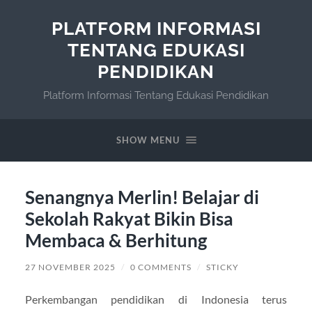
PLATFORM INFORMASI
TENTANG EDUKASI
PENDIDIKAN
Platform Informasi Tentang Edukasi Pendidikan
SHOW MENU
Senangnya Merlin! Belajar di
Sekolah Rakyat Bikin Bisa
Membaca & Berhitung
27 NOVEMBER 2025
/
0 COMMENTS
/
STICKY
Perkembangan pendidikan di Indonesia terus