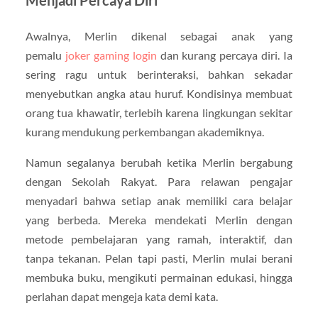
Awalnya, Merlin dikenal sebagai anak yang
pemalu
joker gaming login
dan kurang percaya diri. Ia
sering ragu untuk berinteraksi, bahkan sekadar
menyebutkan angka atau huruf. Kondisinya membuat
orang tua khawatir, terlebih karena lingkungan sekitar
kurang mendukung perkembangan akademiknya.
Namun segalanya berubah ketika Merlin bergabung
dengan Sekolah Rakyat. Para relawan pengajar
menyadari bahwa setiap anak memiliki cara belajar
yang berbeda. Mereka mendekati Merlin dengan
metode pembelajaran yang ramah, interaktif, dan
tanpa tekanan. Pelan tapi pasti, Merlin mulai berani
membuka buku, mengikuti permainan edukasi, hingga
perlahan dapat mengeja kata demi kata.