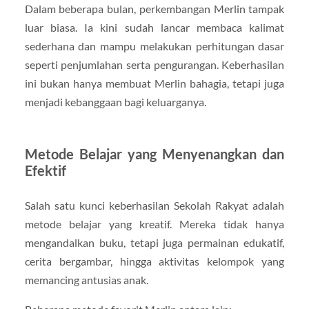
Dalam beberapa bulan, perkembangan Merlin tampak
luar biasa. Ia kini sudah lancar membaca kalimat
sederhana dan mampu melakukan perhitungan dasar
seperti penjumlahan serta pengurangan. Keberhasilan
ini bukan hanya membuat Merlin bahagia, tetapi juga
menjadi kebanggaan bagi keluarganya.
Metode Belajar yang Menyenangkan dan
Efektif
Salah satu kunci keberhasilan Sekolah Rakyat adalah
metode belajar yang kreatif. Mereka tidak hanya
mengandalkan buku, tetapi juga permainan edukatif,
cerita bergambar, hingga aktivitas kelompok yang
memancing antusias anak.