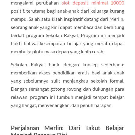
mengalami perubahan
slot deposit minimal 10000
positif, terutama bagi anak-anak dari keluarga kurang
mampu. Salah satu kisah inspiratif datang dari Merlin,
seorang anak yang kini dapat membaca dan berhitung
berkat program Sekolah Rakyat. Program ini menjadi
bukti bahwa kesempatan belajar yang merata dapat
membuka pintu masa depan yang lebih cerah.
Sekolah Rakyat hadir dengan konsep sederhana:
memberikan akses pendidikan gratis bagi anak-anak
yang sebelumnya sulit menjangkau sekolah formal.
Dengan semangat gotong royong dan dukungan para
relawan, program ini tumbuh menjadi tempat belajar
yang hangat, menyenangkan, dan penuh harapan.
Perjalanan Merlin: Dari Takut Belajar
Menjadi Percaya Diri