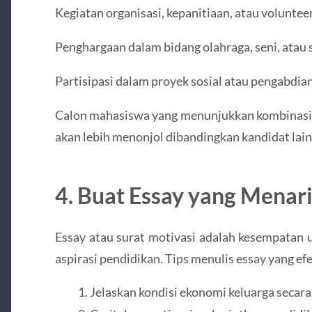
Kegiatan organisasi, kepanitiaan, atau volunteer
Penghargaan dalam bidang olahraga, seni, atau s
Partisipasi dalam proyek sosial atau pengabdia
Calon mahasiswa yang menunjukkan kombinasi 
akan lebih menonjol dibandingkan kandidat lain
4. Buat Essay yang Menari
Essay atau surat motivasi adalah kesempatan 
aspirasi pendidikan. Tips menulis essay yang efe
Jelaskan kondisi ekonomi keluarga secara 