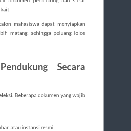
asuk dokumen pendukung dan surat
kait.
calon mahasiswa dapat menyiapkan
bih matang, sehingga peluang lolos
Pendukung Secara
leksi. Beberapa dokumen yang wajib
han atau instansi resmi.