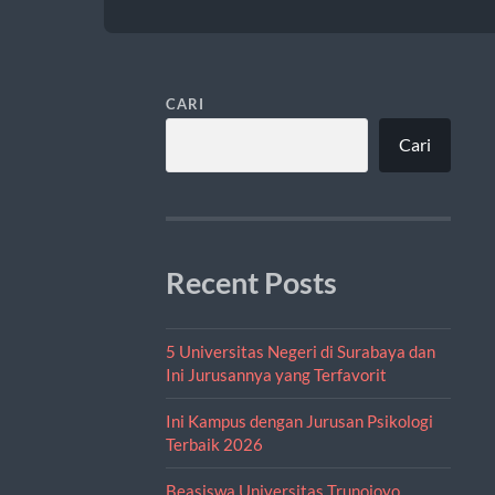
CARI
Cari
Recent Posts
5 Universitas Negeri di Surabaya dan
Ini Jurusannya yang Terfavorit
Ini Kampus dengan Jurusan Psikologi
Terbaik 2026
Beasiswa Universitas Trunojoyo