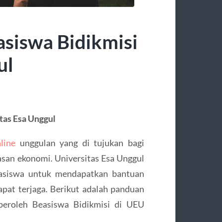
siswa Bidikmisi
ul
tas Esa Unggul
line
unggulan yang di tujukan bagi
asan ekonomi. Universitas Esa Unggul
asiswa untuk mendapatkan bantuan
apat terjaga. Berikut adalah panduan
peroleh Beasiswa Bidikmisi di UEU