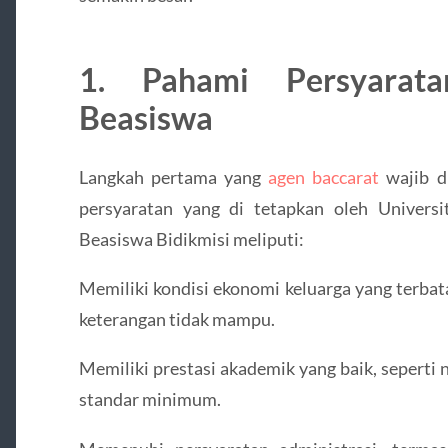
1. Pahami Persyarat
Beasiswa
Langkah pertama yang
agen baccarat
wajib d
persyaratan yang di tetapkan oleh Univers
Beasiswa Bidikmisi meliputi:
Memiliki kondisi ekonomi keluarga yang terbat
keterangan tidak mampu.
Memiliki prestasi akademik yang baik, seperti 
standar minimum.