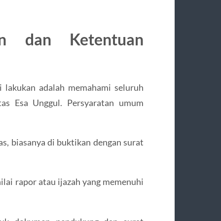
an dan Ketentuan
i lakukan adalah memahami seluruh
itas Esa Unggul. Persyaratan umum
as, biasanya di buktikan dengan surat
nilai rapor atau ijazah yang memenuhi