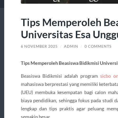
Tips Memperoleh Bea
Universitas Esa Ungg
6 NOVEMBER 2025
/
ADMIN
/
0 COMMENTS
Tips Memperoleh Beasiswa Bidikmisi Universi
Beasiswa Bidikmisi adalah program
sicbo on
mahasiswa berprestasi yang memiliki keterbat
(UEU) membuka kesempatan bagi calon mah
biaya pendidikan, sehingga fokus pada studi d
lengkap dan tips praktis agar peluang mem
semakin besar.