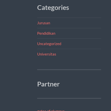
Categories
Jurusan
Pendidikan
Uncategorized
Universitas
Partner
gates of olympus