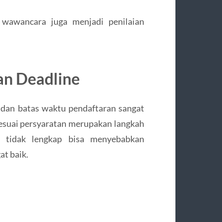
t wawancara juga menjadi penilaian
an Deadline
dan batas waktu pendaftaran sangat
esuai persyaratan merupakan langkah
g tidak lengkap bisa menyebabkan
at baik.