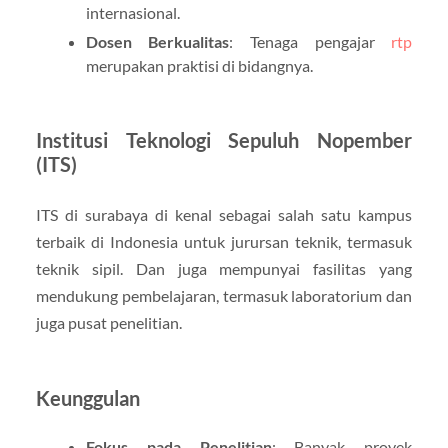
internasional.
Dosen Berkualitas
: Tenaga pengajar
rtp
merupakan praktisi di bidangnya.
Institusi Teknologi Sepuluh Nopember
(ITS)
ITS di surabaya di kenal sebagai salah satu kampus
terbaik di Indonesia untuk jurursan teknik, termasuk
teknik sipil. Dan juga mempunyai fasilitas yang
mendukung pembelajaran, termasuk laboratorium dan
juga pusat penelitian.
Keunggulan
Fokus pada Penelitian
: Banyak proyek