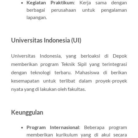
Kegiatan Praktikum
: Kerja sama dengan
berbagai perusahaan untuk pengalaman
lapangan.
Universitas Indonesia (UI)
Universitas Indonesia, yang berloaksi di Depok
memberikan program Teknik Sipil yang terintegrasi
dengan teknologi terbaru. Mahasiswa di berikan
kesemapatan untuk terlibat dalam proyek-proyek
nyata yang di lakukan oleh fakultas.
Keunggulan
Program Internasional
: Beberapa program
memberikan kurikulum yang di akui secara