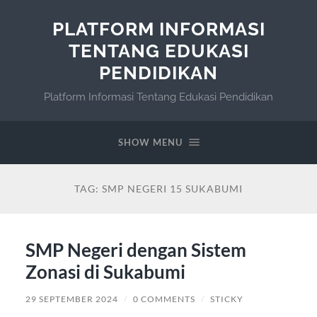
PLATFORM INFORMASI
TENTANG EDUKASI
PENDIDIKAN
Platform Informasi Tentang Edukasi Pendidikan
SHOW MENU
TAG:
SMP NEGERI 15 SUKABUMI
SMP Negeri dengan Sistem
Zonasi di Sukabumi
29 SEPTEMBER 2024
/
0 COMMENTS
/
STICKY