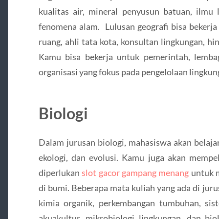
kualitas air, mineral penyusun batuan, ilmu 
fenomena alam. Lulusan geografi bisa bekerja 
ruang, ahli tata kota, konsultan lingkungan, hi
Kamu bisa bekerja untuk pemerintah, lembag
organisasi yang fokus pada pengelolaan lingkun
Biologi
Dalam jurusan biologi, mahasiswa akan belajar 
ekologi, dan evolusi. Kamu juga akan mempel
diperlukan
slot gacor gampang menang
untuk m
di bumi. Beberapa mata kuliah yang ada di juru
kimia organik, perkembangan tumbuhan, sist
akuakultur, mikrobiologi lingkungan, dan bi