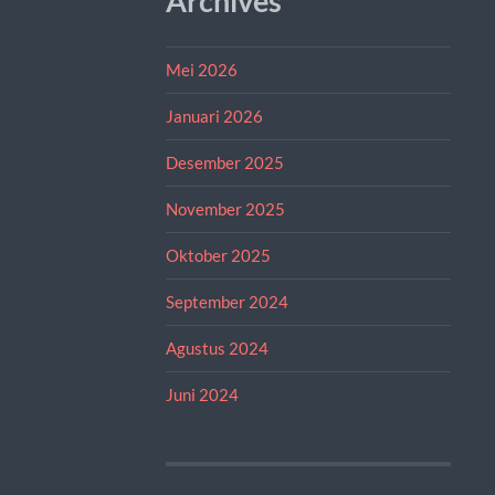
Archives
Mei 2026
Januari 2026
Desember 2025
November 2025
Oktober 2025
September 2024
Agustus 2024
Juni 2024