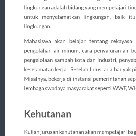
lingkungan adalah bidang yang mempelajari tin
untuk menyelamatkan lingkungan, baik itu
lingkungan.
Mahasiswa akan belajar tentang rekayasa
pengolahan air minum, cara penyaluran air b
pengelolaan sampah kota dan industri, penyeb
keselamatan kerja. Setelah lulus, ada banyak p
Misalnya, bekerja di instansi pemerintahan se
lembaga swadaya masyarakat seperti WWF, W
Kehutanan
Kuliah jurusan kehutanan akan mempelajari ba