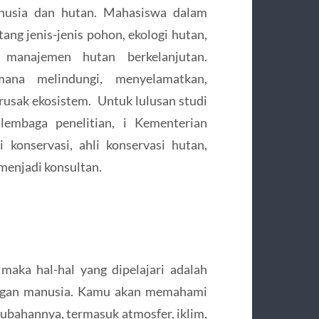
anusia dan hutan. Mahasiswa dalam
ang jenis-jenis pohon, ekologi hutan,
manajemen hutan berkelanjutan.
ana melindungi, menyelamatkan,
usak ekosistem. Untuk lulusan studi
lembaga penelitian, i Kementerian
konservasi, ahli konservasi hutan,
menjadi konsultan.
maka hal-hal yang dipelajari adalah
engan manusia. Kamu akan memahami
bahannya, termasuk atmosfer, iklim,